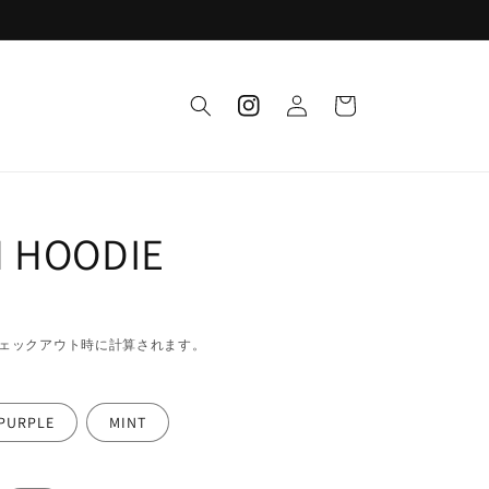
ロ
カ
グ
instagram
ー
イ
ト
ン
H HOODIE
ェックアウト時に計算されます。
PURPLE
MINT