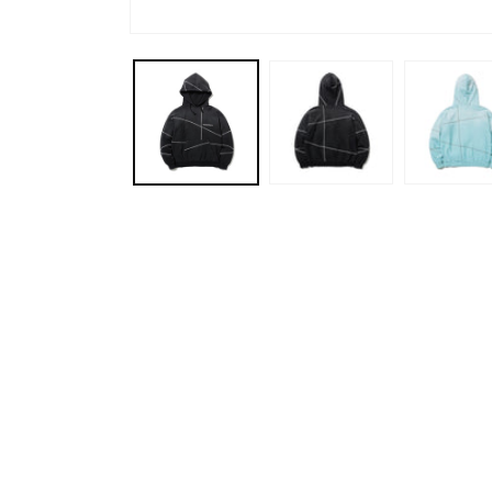
モ
ー
ダ
ル
で
メ
デ
ィ
ア
(1)
を
開
く