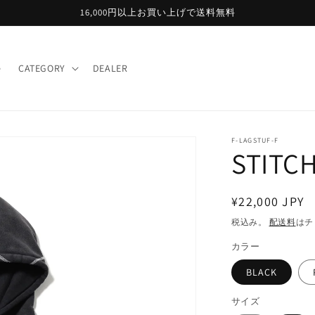
16,000円以上お買い上げで送料無料
e
CATEGORY
DEALER
F-LAGSTUF-F
STITC
通
¥22,000 JPY
常
税込み。
配送料
はチ
価
カラー
格
BLACK
サイズ