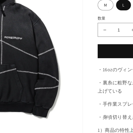
M
L
数量
STITCH
HOODIE
の
数
量
を
・16ozのヴィ
減
ら
・裏糸に粗野な
す
上げている
・手作業スプレ
・身頃切り替え
1）商品の特性