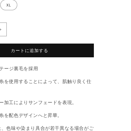
XL
STITCH
HOODIE
の
カートに追加する
数
量
を
ンテージ裏毛を採用
増
や
糸を使用することによって、肌触り良く仕
す
ー加工によりサンフェードを表現。
糸を配色デザインへと昇華。
上、色味や染まり具合が若干異なる場合がご