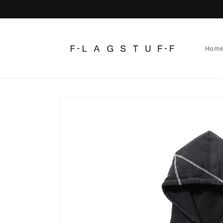
コンテ
ンツに
進む
Hom
商品情
報にス
キップ