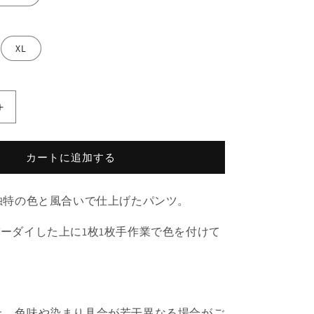
XL
FADE
DOUBLE
KNEE
PANTS
カートに追加する
の
数
を独特の色と風合いで仕上げたパンツ。
量
を
ーダイした上に1枚1枚手作業で色を付けて
増
や
す
上、色味や染まり具合が若干異なる場合がご