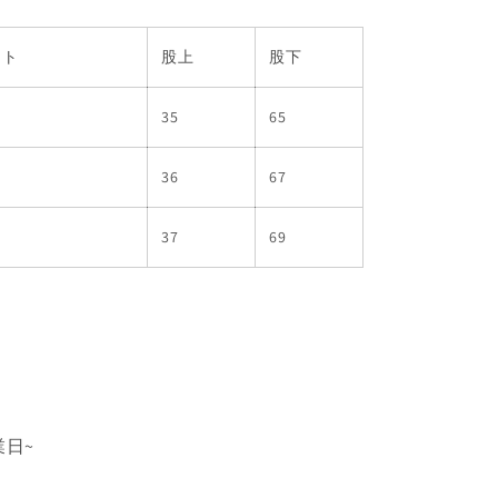
スト
股上
股下
35
65
36
67
37
69
業日~