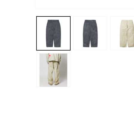
モ
ー
ダ
ル
で
メ
デ
ィ
ア
(1)
を
開
く