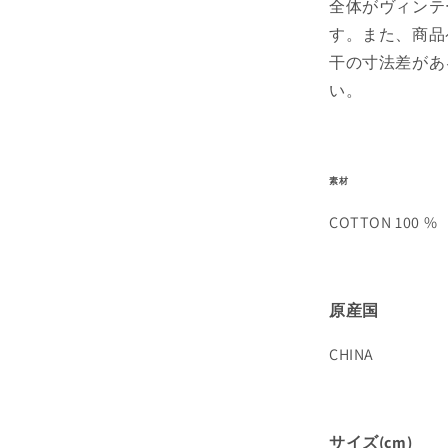
全体がヴィンテ
す。また、商品
干の寸法差があ
い。
素材
COTTON 100 %
原産国
CHINA
サイズ(cm)