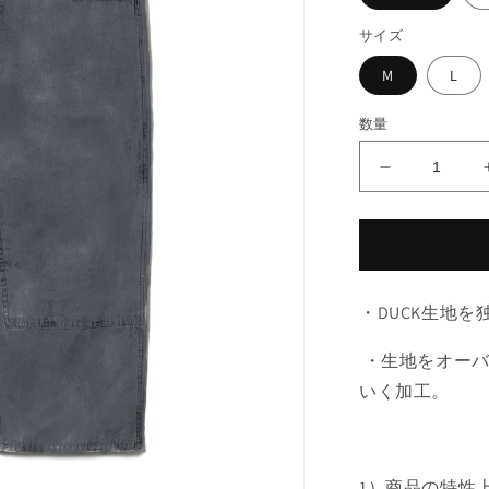
サイズ
M
L
数量
FADE
DOUBLE
KNEE
PANTS
の
数
・DUCK生地
量
を
・生地をオーバ
減
いく加工。
ら
す
1）商品の特性