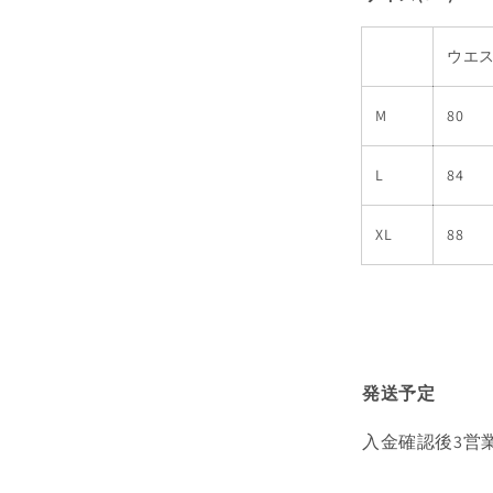
ウエ
M
80
L
84
XL
88
発送予定
入金確認後3営