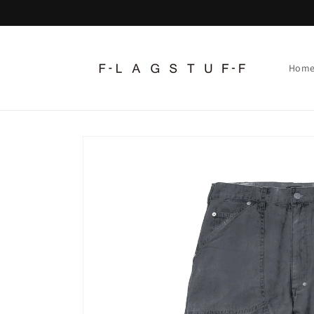
コンテ
ンツに
進む
Hom
商品情
報にス
キップ