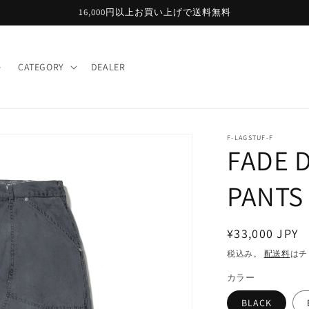
16,000円以上お買い上げで送料無料
e
CATEGORY
DEALER
F-LAGSTUF-F
FADE 
PANTS
通
¥33,000 JPY
常
税込み。
配送料
はチ
価
カラー
格
BLACK