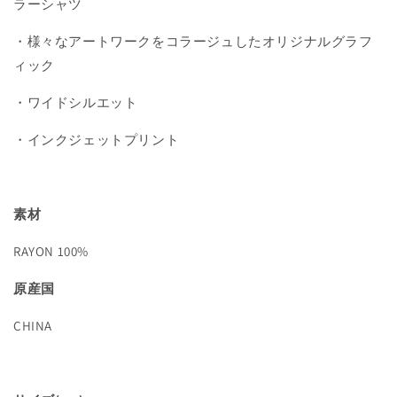
ラーシャツ
を
を
減
増
・様々なアートワークをコラージュしたオリジナルグラフ
ら
や
ィック
す
す
・ワイドシルエット
・インクジェットプリント
素材
RAYON 100%
原産国
CHINA