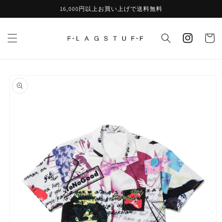
コンテ
16,000円以上お買い上げで送料無料
ンツに
カ
進む
instagram
ー
ト
商品情
報にス
キップ