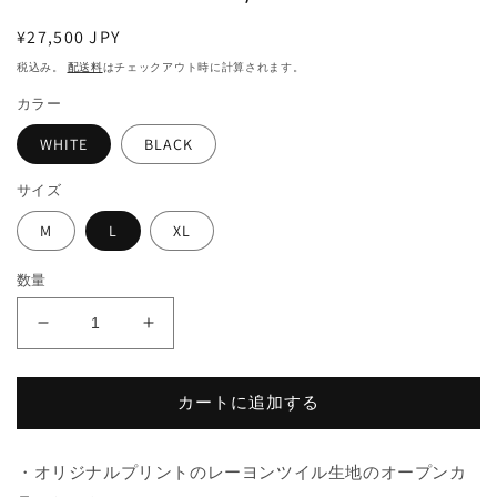
通
¥27,500 JPY
常
税込み。
配送料
はチェックアウト時に計算されます。
価
カラー
格
WHITE
BLACK
サイズ
M
L
XL
数量
&quot;SOME
&quot;SOME
GIRLS&quot;
GIRLS&quot;
S/S
S/S
SHIRTS
SHIRTS
カートに追加する
の
の
数
数
・オリジナルプリントのレーヨンツイル生地のオープンカ
量
量