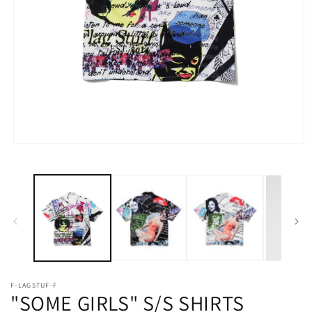
モ
ー
ダ
ル
で
メ
デ
ィ
ア
(1)
を
開
F-LAGSTUF-F
"SOME GIRLS" S/S SHIRTS
く