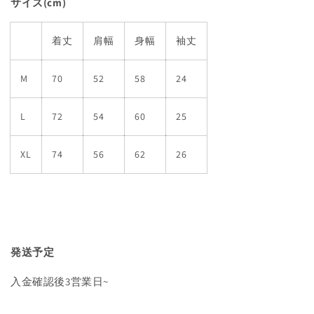
サイズ(cm)
着丈
肩幅
身幅
袖丈
M
70
52
58
24
L
72
54
60
25
XL
74
56
62
26
発送予定
入金確認後3営業日~