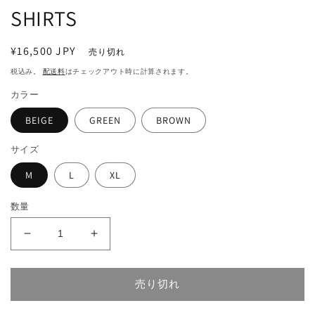
SHIRTS
通
¥16,500 JPY
売り切れ
常
税込み。
配送料
はチェックアウト時に計算されます。
価
カラー
格
BEIGE
GREEN
BROWN
サイズ
M
L
XL
数量
STRIPE
STRIPE
SUMMER
SUMMER
KNIT
KNIT
POLO
POLO
売り切れ
SHIRTS
SHIRTS
の
の