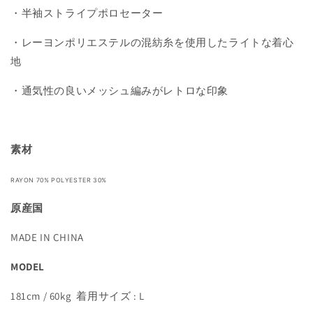
・
半袖ストライプポロセーター
数
数
量
量
・レーヨンポリエステルの混紡糸を使用したライトな着心
を
を
地
減
増
ら
や
・通気性の良いメッシュ編みがレトロな印象
す
す
素材
RAYON 70% POLYESTER 30%
原産国
MADE IN CHINA
MODEL
181cm / 60kg 着用サイズ : L