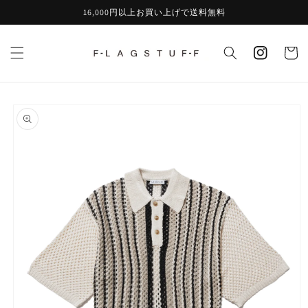
コンテ
16,000円以上お買い上げで送料無料
ンツに
カ
進む
instagram
ー
ト
商品情
報にス
キップ