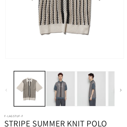
モ
ー
ダ
ル
で
メ
デ
ィ
ア
(1)
を
開
F-LAGSTUF-F
STRIPE SUMMER KNIT POLO
く