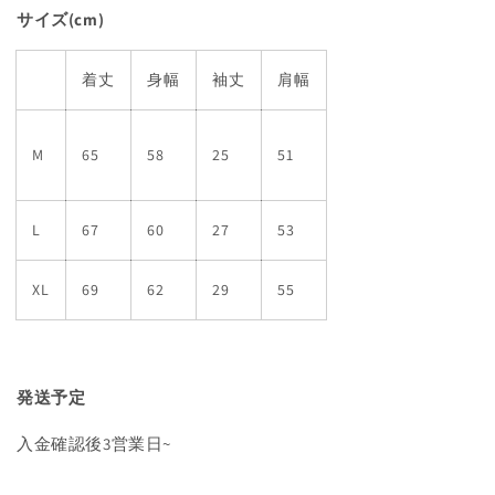
サイズ(cm)
着丈
身幅
袖丈
肩幅
M
65
58
25
51
L
67
60
27
53
XL
69
62
29
55
発送予定
入金確認後3営業日~